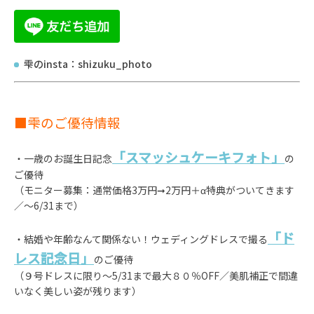
雫のinsta：shizuku_photo
■雫のご優待情報
「スマッシュケーキフォト」
・一歳のお誕生日記念
の
ご優待
（モニター募集：通常価格3万円➞2万円＋α特典がついてきます
／～6/31まで）
「ド
・結婚や年齢なんて関係ない！ウェディングドレスで撮る
レス記念日」
のご優待
（９号ドレスに限り～5/31まで最大８０％OFF／美肌補正で間違
いなく美しい姿が残ります）