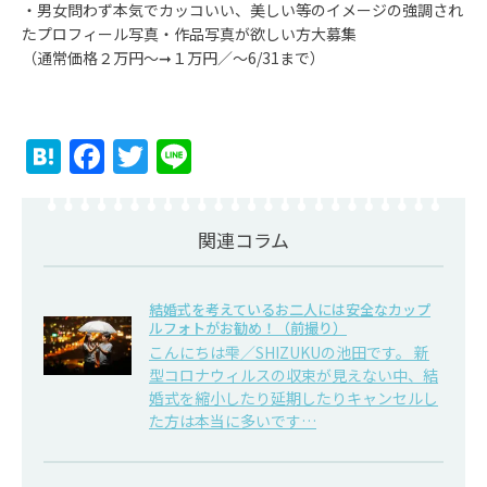
・男女問わず本気でカッコいい、美しい等のイメージの強調され
たプロフィール写真・作品写真が欲しい方大募集
（通常価格２万円～➞１万円／～6/31まで）
H
F
T
Li
at
a
w
n
e
c
itt
e
関連コラム
n
e
er
a
b
結婚式を考えているお二人には安全なカップ
o
ルフォトがお勧め！（前撮り）
o
こんにちは雫／SHIZUKUの池田です。 新
型コロナウィルスの収束が見えない中、結
k
婚式を縮小したり延期したりキャンセルし
た方は本当に多いです…